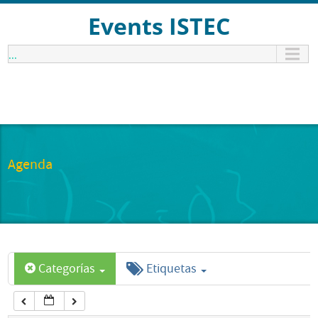
12:00 am
Events ISTEC
...
1:00 am
2:00 am
3:00 am
Agenda
4:00 am
5:00 am
Categorías
Etiquetas
6:00 am
7:00 am