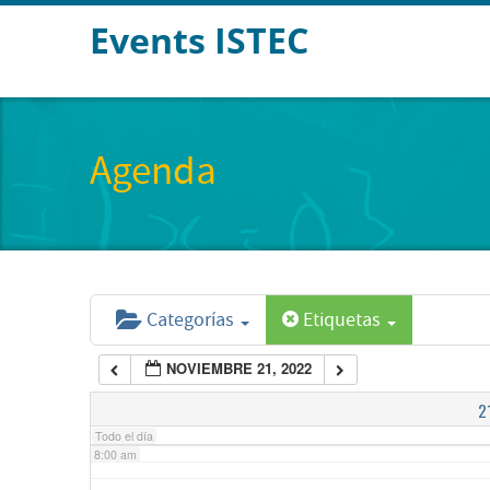
Events ISTEC
2:00 am
3:00 am
Agenda
4:00 am
5:00 am
Categorías
Etiquetas
6:00 am
NOVIEMBRE 21, 2022
7:00 am
2
Todo el día
8:00 am