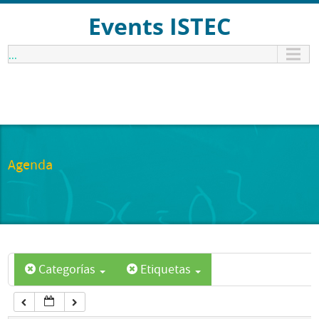
12:00 am
Events ISTEC
...
1:00 am
2:00 am
3:00 am
Agenda
4:00 am
5:00 am
Categorías
Etiquetas
6:00 am
7:00 am