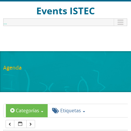
12:00 am
Events ISTEC
...
1:00 am
2:00 am
3:00 am
Agenda
4:00 am
5:00 am
Categorías
Etiquetas
6:00 am
7:00 am