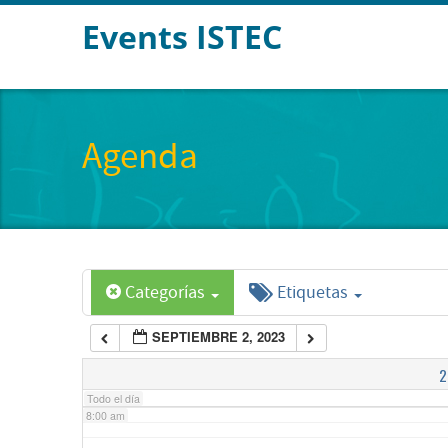
Events ISTEC
2:00 am
3:00 am
Agenda
4:00 am
5:00 am
Categorías
Etiquetas
6:00 am
SEPTIEMBRE 2, 2023
7:00 am
2
Todo el día
8:00 am