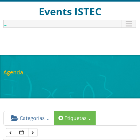
12:00 am
Events ISTEC
...
1:00 am
2:00 am
3:00 am
Agenda
4:00 am
5:00 am
Categorías
Etiquetas
6:00 am
7:00 am