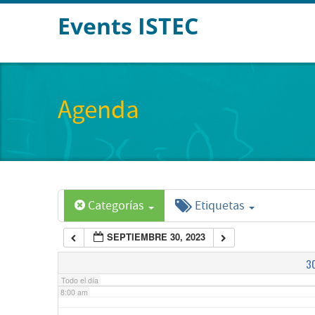
Events ISTEC
2:00 am
3:00 am
Agenda
4:00 am
5:00 am
Categorías
Etiquetas
6:00 am
SEPTIEMBRE 30, 2023
7:00 am
3
Todo el día
8:00 am