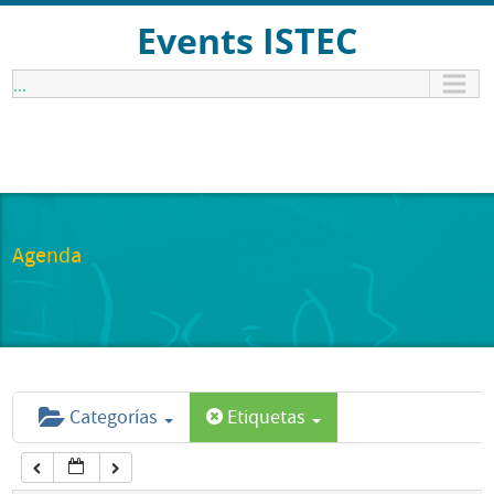
12:00 am
Events ISTEC
...
1:00 am
2:00 am
3:00 am
Agenda
4:00 am
5:00 am
Categorías
Etiquetas
6:00 am
7:00 am