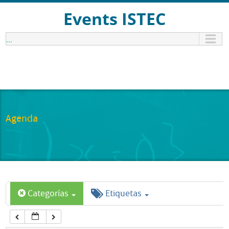
12:00 am
Events ISTEC
...
1:00 am
2:00 am
3:00 am
Agenda
4:00 am
5:00 am
Categorías
Etiquetas
6:00 am
7:00 am