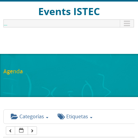
12:00 am
Events ISTEC
...
1:00 am
2:00 am
3:00 am
Agenda
4:00 am
5:00 am
Categorías
Etiquetas
6:00 am
7:00 am