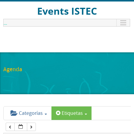
12:00 am
Events ISTEC
...
1:00 am
2:00 am
3:00 am
Agenda
4:00 am
5:00 am
Categorías
Etiquetas
6:00 am
7:00 am