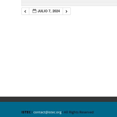
JULIO 7, 2024
ISTEC
I
contact@istec.org
I All Rights Reserved