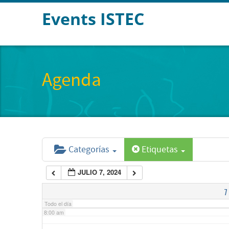
Events ISTEC
2:00 am
3:00 am
Agenda
4:00 am
5:00 am
Categorías
Etiquetas
6:00 am
JULIO 7, 2024
7:00 am
7
Todo el día
8:00 am