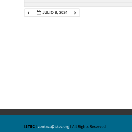
JULIO 8, 2024
ISTEC
I
contact@istec.org
I All Rights Reserved