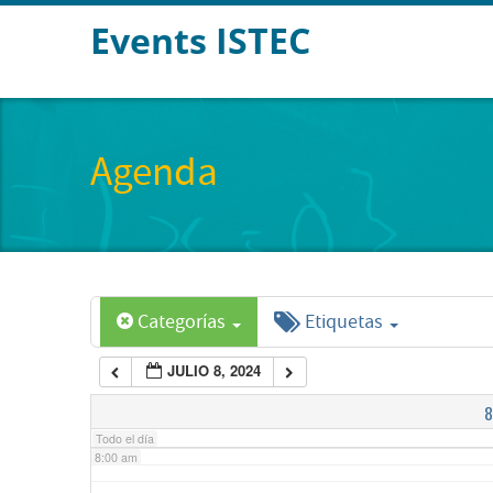
Events ISTEC
2:00 am
3:00 am
Agenda
4:00 am
5:00 am
Categorías
Etiquetas
6:00 am
JULIO 8, 2024
7:00 am
8
Todo el día
8:00 am