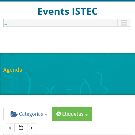
12:00 am
Events ISTEC
...
1:00 am
2:00 am
3:00 am
Agenda
4:00 am
5:00 am
Categorías
Etiquetas
6:00 am
7:00 am