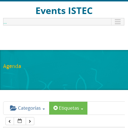
12:00 am
Events ISTEC
...
1:00 am
2:00 am
3:00 am
Agenda
4:00 am
5:00 am
Categorías
Etiquetas
6:00 am
7:00 am