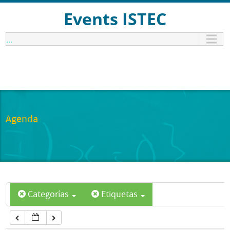
12:00 am
Events ISTEC
...
1:00 am
2:00 am
3:00 am
Agenda
4:00 am
5:00 am
Categorías
Etiquetas
6:00 am
7:00 am