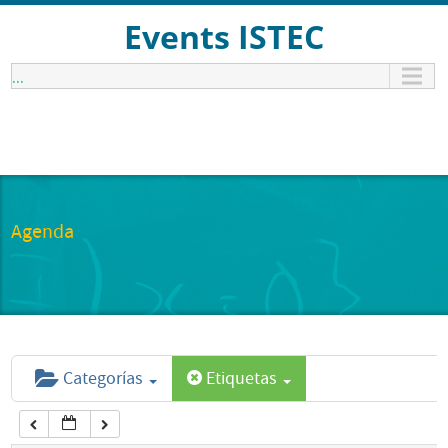
12:00 am
Events ISTEC
...
1:00 am
2:00 am
3:00 am
Agenda
4:00 am
5:00 am
Categorías
Etiquetas
6:00 am
7:00 am