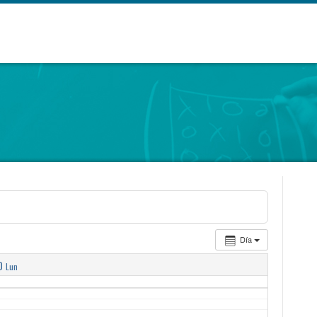
Día
0
Lun