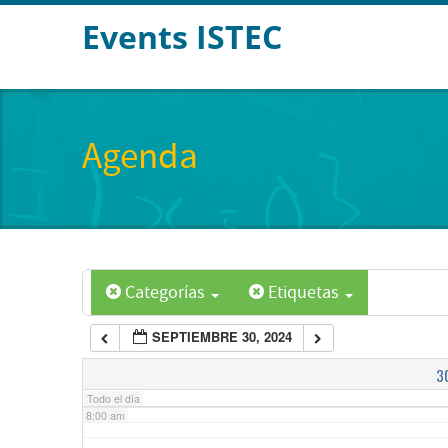
Events ISTEC
2:00 am
3:00 am
Agenda
4:00 am
5:00 am
Categorías
Etiquetas
6:00 am
SEPTIEMBRE 30, 2024
7:00 am
3
Todo el día
8:00 am