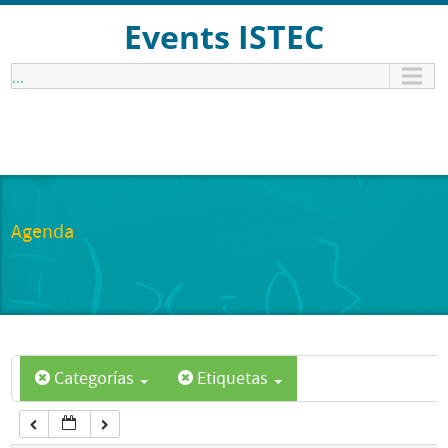
12:00 am
Events ISTEC
...
1:00 am
2:00 am
3:00 am
Agenda
4:00 am
5:00 am
Categorías
Etiquetas
6:00 am
7:00 am