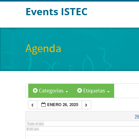
Events ISTEC
2:00 am
3:00 am
Agenda
4:00 am
5:00 am
Categorías
Etiquetas
6:00 am
ENERO 26, 2025
7:00 am
2
Todo el día
8:00 am