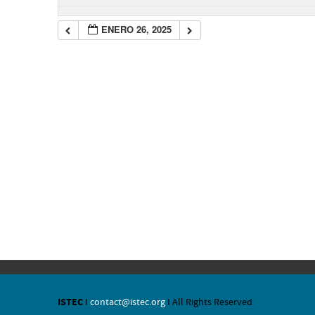
ENERO 26, 2025
ISTEC
I
contact@istec.org
I All Rights Reserved