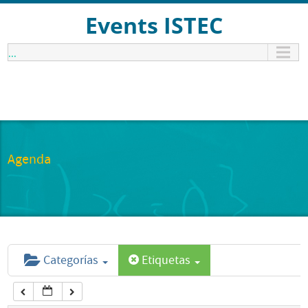
12:00 am
Events ISTEC
...
1:00 am
2:00 am
3:00 am
Agenda
4:00 am
5:00 am
Categorías
Etiquetas
6:00 am
7:00 am