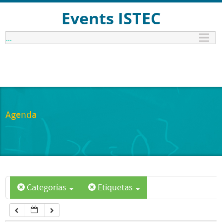
12:00 am
Events ISTEC
...
1:00 am
2:00 am
3:00 am
Agenda
4:00 am
5:00 am
Categorías
Etiquetas
6:00 am
7:00 am