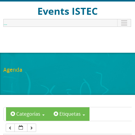
12:00 am
Events ISTEC
...
1:00 am
2:00 am
3:00 am
Agenda
4:00 am
5:00 am
Categorías
Etiquetas
6:00 am
7:00 am