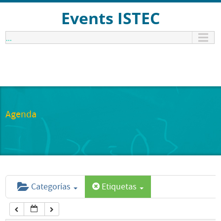
12:00 am
Events ISTEC
...
1:00 am
2:00 am
3:00 am
Agenda
4:00 am
5:00 am
Categorías
Etiquetas
6:00 am
7:00 am