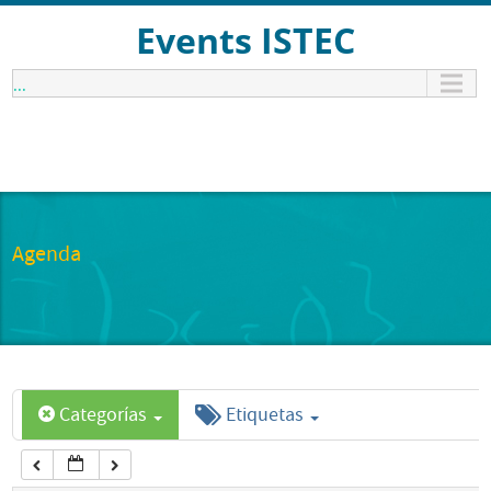
12:00 am
Events ISTEC
...
1:00 am
2:00 am
3:00 am
Agenda
4:00 am
5:00 am
Categorías
Etiquetas
6:00 am
7:00 am