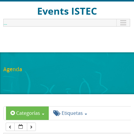
12:00 am
Events ISTEC
...
1:00 am
2:00 am
3:00 am
Agenda
4:00 am
5:00 am
Categorías
Etiquetas
6:00 am
7:00 am