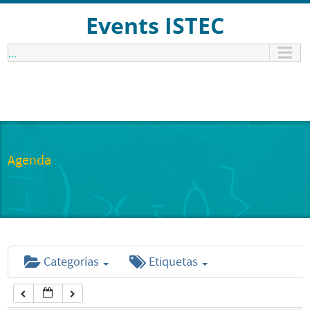
12:00 am
Events ISTEC
...
1:00 am
2:00 am
3:00 am
Agenda
4:00 am
5:00 am
Categorías
Etiquetas
6:00 am
7:00 am