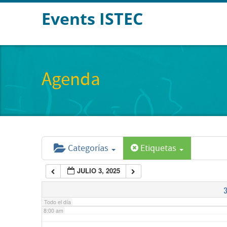
Events ISTEC
2:00 am
3:00 am
Agenda
4:00 am
5:00 am
Categorías
Etiquetas
6:00 am
JULIO 3, 2025
7:00 am
Todo el día
8:00 am