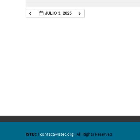
JULIO 3, 2025
ISTEC
I
contact@istec.org
I All Rights Reserved