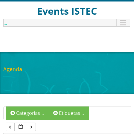
12:00 am
Events ISTEC
...
1:00 am
2:00 am
3:00 am
Agenda
4:00 am
5:00 am
Categorías
Etiquetas
6:00 am
7:00 am