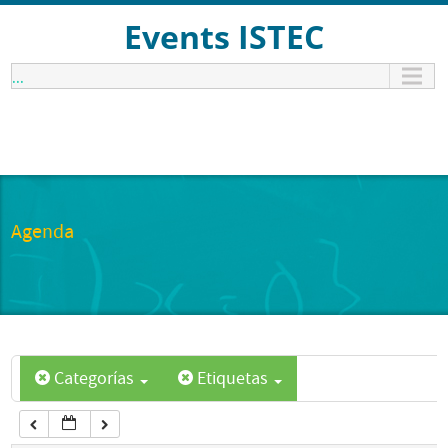
12:00 am
Events ISTEC
...
1:00 am
2:00 am
3:00 am
Agenda
4:00 am
5:00 am
Categorías
Etiquetas
6:00 am
7:00 am