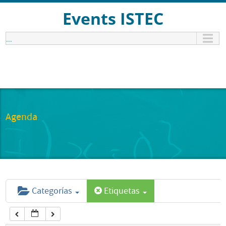
12:00 am
Events ISTEC
...
1:00 am
2:00 am
3:00 am
Agenda
4:00 am
5:00 am
Categorías
Etiquetas
6:00 am
7:00 am