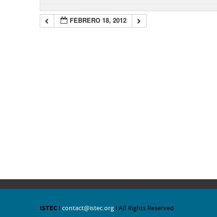
FEBRERO 18, 2012
ISTEC
I
contact@istec.org
I All Rights Reserved