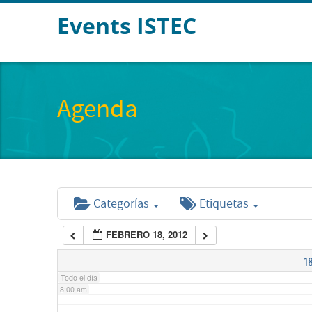
Events ISTEC
2:00 am
3:00 am
Agenda
4:00 am
5:00 am
Categorías
Etiquetas
6:00 am
FEBRERO 18, 2012
7:00 am
1
Todo el día
8:00 am