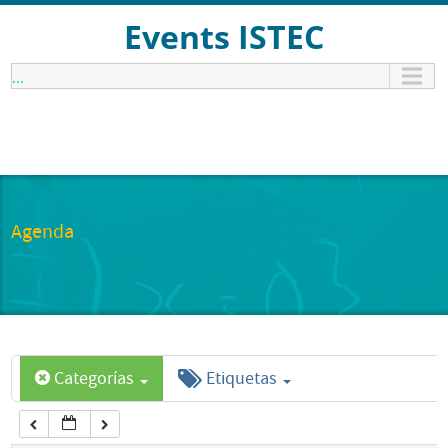
12:00 am
Events ISTEC
...
1:00 am
2:00 am
3:00 am
Agenda
4:00 am
5:00 am
Categorías
Etiquetas
6:00 am
7:00 am