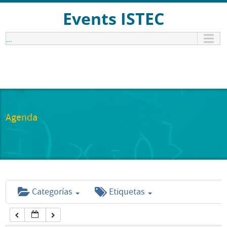
12:00 am
Events ISTEC
...
1:00 am
2:00 am
3:00 am
Agenda
4:00 am
5:00 am
Categorías
Etiquetas
6:00 am
7:00 am