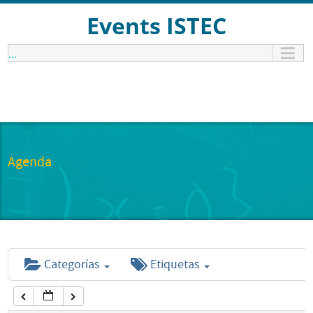
12:00 am
Events ISTEC
...
1:00 am
2:00 am
3:00 am
Agenda
4:00 am
5:00 am
Categorías
Etiquetas
6:00 am
7:00 am