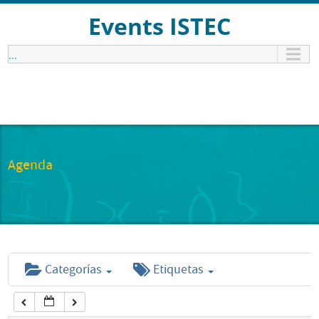
12:00 am
Events ISTEC
...
1:00 am
2:00 am
3:00 am
Agenda
4:00 am
5:00 am
Categorías
Etiquetas
6:00 am
7:00 am