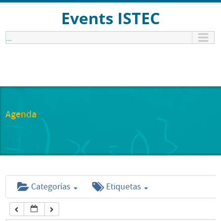
12:00 am
Events ISTEC
...
1:00 am
2:00 am
3:00 am
Agenda
4:00 am
5:00 am
Categorías
Etiquetas
6:00 am
7:00 am