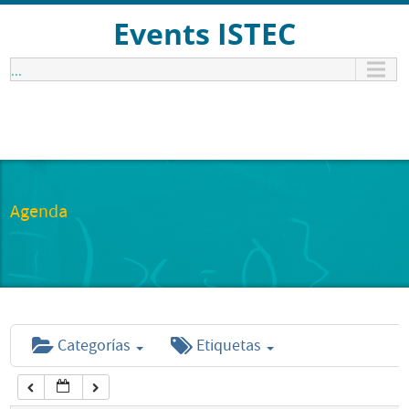
12:00 am
Events ISTEC
...
1:00 am
2:00 am
3:00 am
Agenda
4:00 am
5:00 am
Categorías
Etiquetas
6:00 am
7:00 am