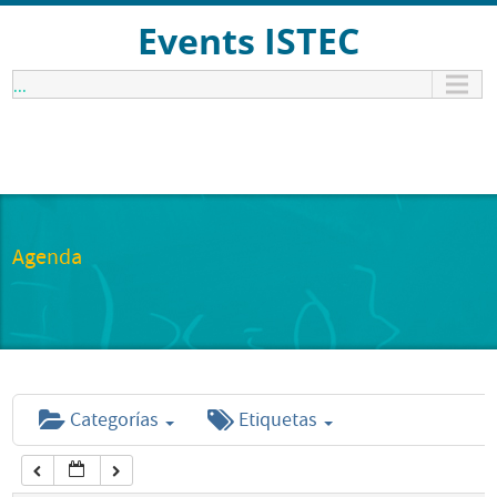
12:00 am
Events ISTEC
...
1:00 am
2:00 am
3:00 am
Agenda
4:00 am
5:00 am
Categorías
Etiquetas
6:00 am
7:00 am