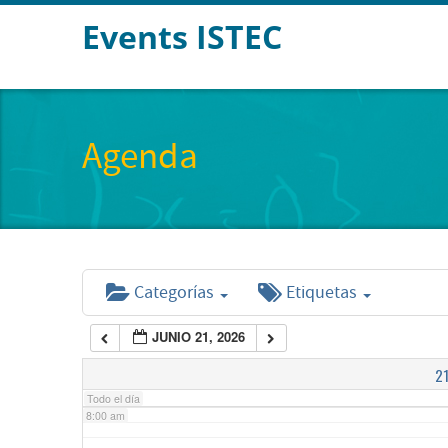
Events ISTEC
2:00 am
3:00 am
Agenda
4:00 am
5:00 am
Categorías
Etiquetas
6:00 am
JUNIO 21, 2026
7:00 am
2
Todo el día
8:00 am