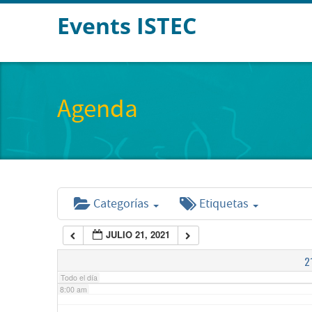
Events ISTEC
2:00 am
3:00 am
Agenda
4:00 am
5:00 am
Categorías
Etiquetas
6:00 am
JULIO 21, 2021
7:00 am
2
Todo el día
8:00 am