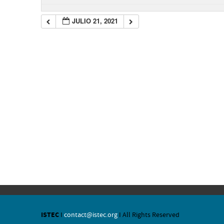
JULIO 21, 2021
ISTEC
I
contact@istec.org
I All Rights Reserved