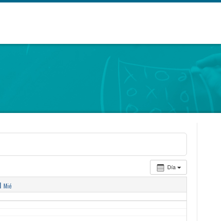
Día
1
Mié