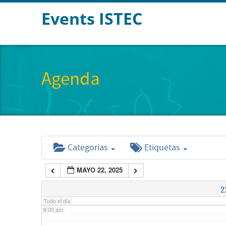
Events ISTEC
2:00 am
3:00 am
Agenda
4:00 am
5:00 am
Categorías
Etiquetas
6:00 am
MAYO 22, 2025
7:00 am
2
Todo el día
8:00 am