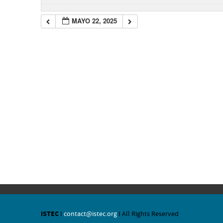
MAYO 22, 2025
ISTEC
I
contact@istec.org
I All Rights Reserved