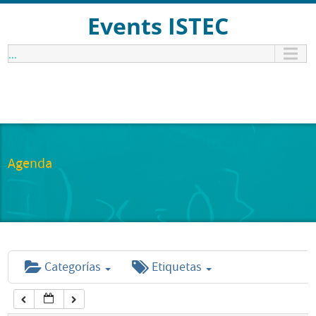
12:00 am
Events ISTEC
...
1:00 am
2:00 am
3:00 am
Agenda
4:00 am
5:00 am
Categorías
Etiquetas
6:00 am
7:00 am