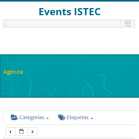
12:00 am
Events ISTEC
...
1:00 am
2:00 am
3:00 am
Agenda
4:00 am
5:00 am
Categorías
Etiquetas
6:00 am
7:00 am