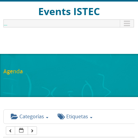
12:00 am
Events ISTEC
...
1:00 am
2:00 am
3:00 am
Agenda
4:00 am
5:00 am
Categorías
Etiquetas
6:00 am
7:00 am