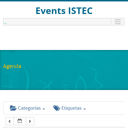
12:00 am
Events ISTEC
...
1:00 am
2:00 am
3:00 am
Agenda
4:00 am
5:00 am
Categorías
Etiquetas
6:00 am
7:00 am