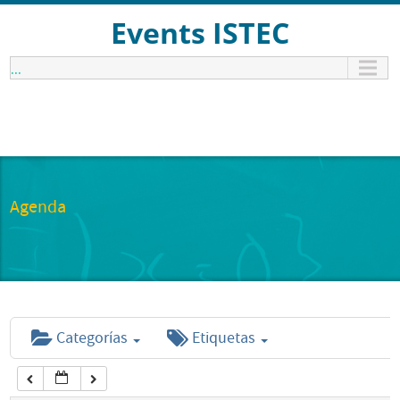
12:00 am
Events ISTEC
...
1:00 am
2:00 am
3:00 am
Agenda
4:00 am
5:00 am
Categorías
Etiquetas
6:00 am
7:00 am