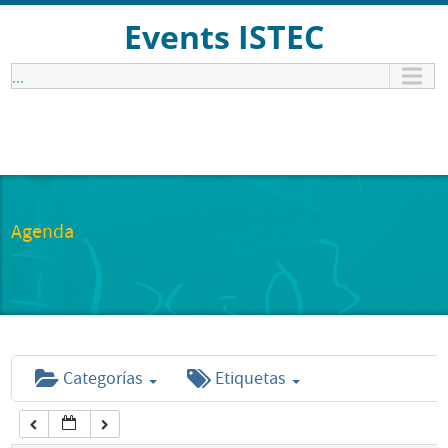
12:00 am
Events ISTEC
...
1:00 am
2:00 am
3:00 am
Agenda
4:00 am
5:00 am
Categorías
Etiquetas
6:00 am
7:00 am