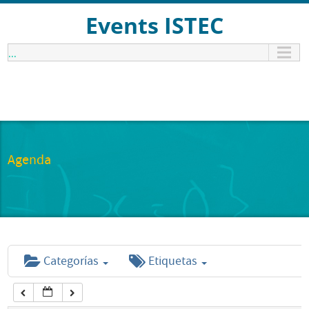
12:00 am
Events ISTEC
...
1:00 am
2:00 am
3:00 am
Agenda
4:00 am
5:00 am
Categorías
Etiquetas
6:00 am
7:00 am