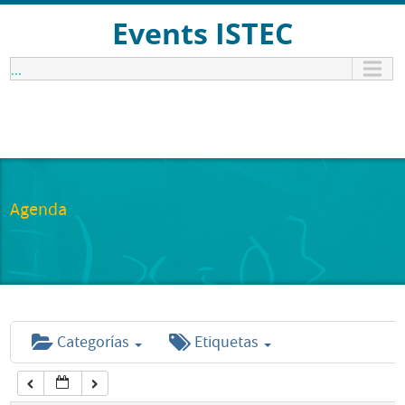
12:00 am
Events ISTEC
...
1:00 am
2:00 am
3:00 am
Agenda
4:00 am
5:00 am
Categorías
Etiquetas
6:00 am
7:00 am